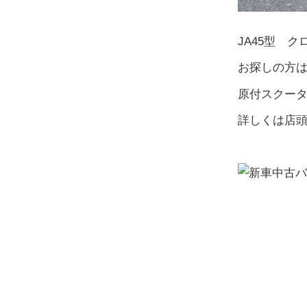
JA45型 
お探しの方
原付スクー
詳しくは店