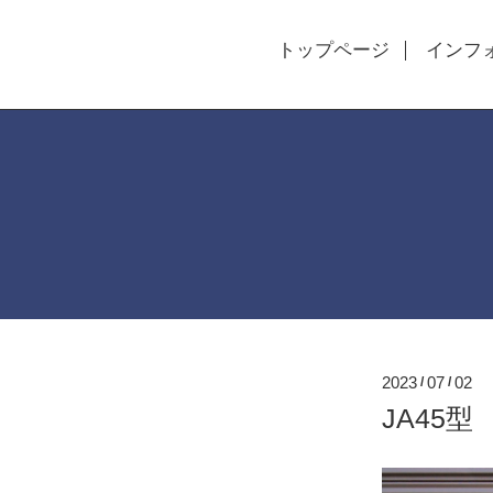
トップページ
インフ
2023
07
02
/
/
JA45