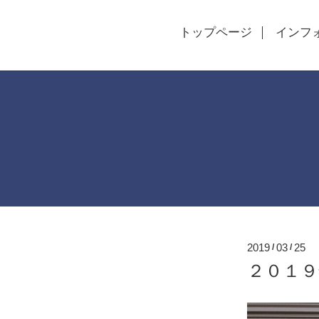
トップページ
インフ
2019
03
25
/
/
２０１